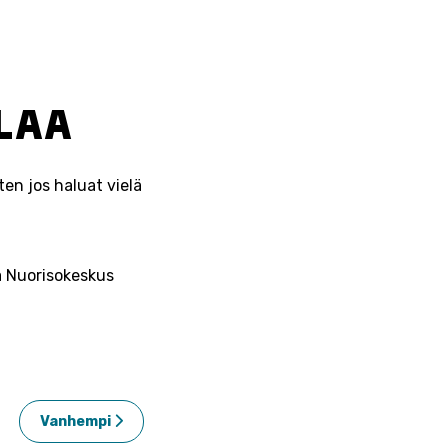
ILAA
oten jos haluat vielä
la Nuorisokeskus
Vanhempi