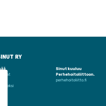
INUT RY
sää
Sinut kuuluu
tumat
Perhehoitoliittoon.
eet
perhehoitoliitto.fi
jäseneksi