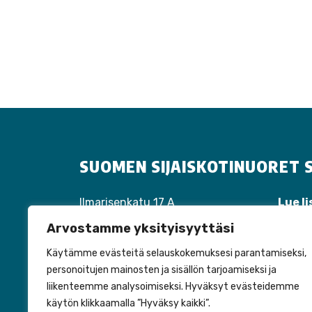
SUOMEN SIJAISKOTINUORET S
Ilmarisenkatu 17 A
Lue li
40100 Jyväskylä
Tapah
Arvostamme yksityisyyttäsi
Puh:
040 310 1447
Tuott
laura.tiippana@perhehoitoliitto.fi
Liity 
Käytämme evästeitä selauskokemuksesi parantamiseksi,
personoitujen mainosten ja sisällön tarjoamiseksi ja
liikenteemme analysoimiseksi. Hyväksyt evästeidemme
käytön klikkaamalla ”Hyväksy kaikki”.