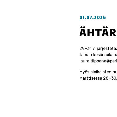
01.07.2026
ÄHTÄRI
29.-31.7. järjestetä
tämän kesän aikana p
laura.tiippana@perhe
Myös alaikäisten nu
Marttisessa 28.-30.