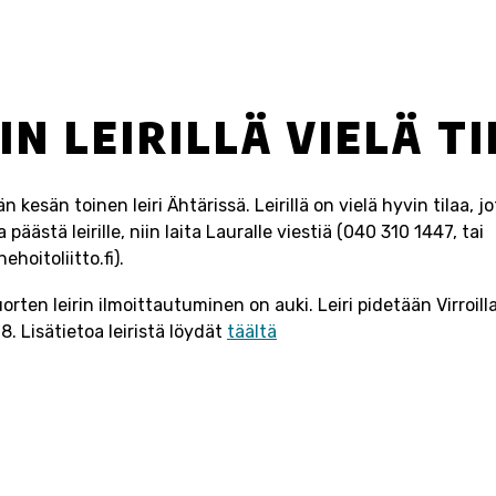
N LEIRILLÄ VIELÄ T
än kesän toinen leiri Ähtärissä. Leirillä on vielä hyvin tilaa, j
äästä leirille, niin laita Lauralle viestiä (040 310 1447, tai
hoitoliitto.fi).
orten leirin ilmoittautuminen on auki. Leiri pidetään Virroil
8. Lisätietoa leiristä löydät
täältä