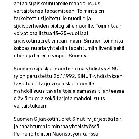
antaa sijaiskotinuorelle mahdollisuus
vertaistensa tapaamiseen. Toiminta on
tarkoitettu sijoitetuille nuorille ja
sijaisperheiden biologisille nuorille. Toimintaan
voivat osallistua 13–25-vuotiaat
sijaiskotinuoret ympäri maan. Sinujen toiminta
kokoaa nuoria yhteisiin tapahtumiin livenä sekä
etänä ja leireille ympäri Suomea.
Suomen sijaiskotinuorten oma yhdistys SINUT
ry on perustettu 26.1.1992. SINUT-yhdistyksen
tavoite on tarjota sijaiskotinuorille
mahdollisuus tavata toisia samassa tilanteessa
eläviä nuoria sekä tarjota mahdollisuus
vertaistukeen.
Suomen Sijaiskotinuoret Sinut ry järjestää leiri
ja tapahtumatoimintaa yhteistyössä
Perhehoitoliiton Nuorisotyön kanssa.