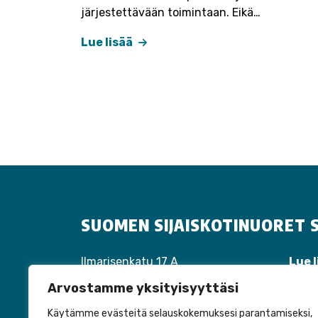
järjestettävään toimintaan. Eikä…
Lue lisää
SUOMEN SIJAISKOTINUORET S
Ilmarisenkatu 17 A
Lue l
40100 Jyväskylä
Tapa
Arvostamme yksityisyyttäsi
Puh:
040 310 1447
Tuot
laura.tiippana@perhehoitoliitto.fi
Liity
Käytämme evästeitä selauskokemuksesi parantamiseksi,