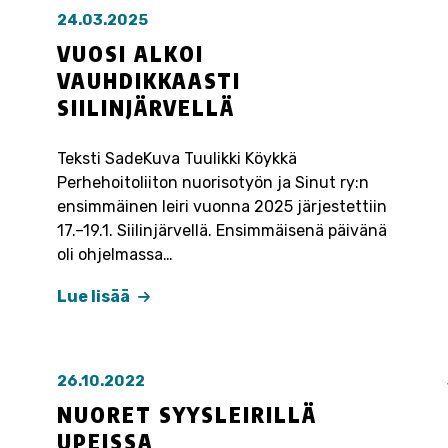
24.03.2025
VUOSI ALKOI
VAUHDIKKAASTI
SIILINJÄRVELLÄ
Teksti SadeKuva Tuulikki Köykkä
Perhehoitoliiton nuorisotyön ja Sinut ry:n
ensimmäinen leiri vuonna 2025 järjestettiin
17.–19.1. Siilinjärvellä. Ensimmäisenä päivänä
oli ohjelmassa…
Lue lisää
26.10.2022
NUORET SYYSLEIRILLÄ
UPEISSA