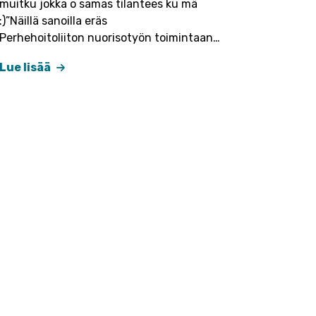
muitku jokka o samas tilantees ku mä
:)”Näillä sanoilla eräs
Perhehoitoliiton nuorisotyön toimintaan…
Lue lisää