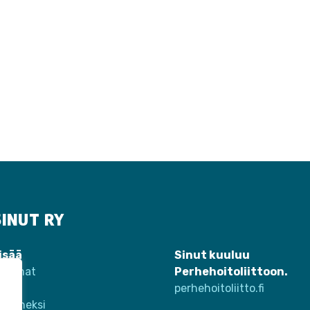
INUT RY
isää
Sinut kuuluu
htumat
Perhehoitoliittoon.
teet
perhehoitoliitto.fi
 jäseneksi