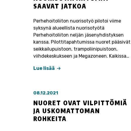
SAAVAT JATKOA
Perhehoitoliiton nuorisotyö pilotoi viime
syksynä alueellista nuorisotyötä
Perhehoitoliiton neljän jäsenyhdistyksen
kanssa. Pilottitapahtumissa nuoret pääsivät
seikkailupuistoon, trampoliinipuistoon,
viihdekeskukseen ja Megazoneen. Kaikissa…
Lue lisää
08.12.2021
NUORET OVAT VILPITTÖMIÄ
JA USKOMATTOMAN
ROHKEITA