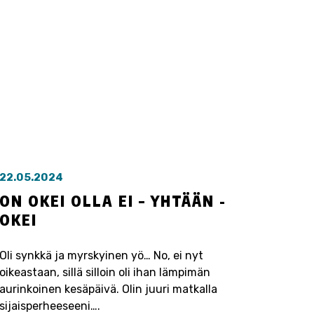
22.05.2024
ON OKEI OLLA EI – YHTÄÄN -
OKEI
Oli synkkä ja myrskyinen yö… No, ei nyt
oikeastaan, sillä silloin oli ihan lämpimän
aurinkoinen kesäpäivä. Olin juuri matkalla
sijaisperheeseeni….