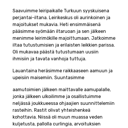
Saavuimme leiripaikalle Turkuun syyskuisena
perjantai-iltana. Leirikeskus oli aurinkoinen ja
majoitukset mukavia. Heti ensimmäisenä
pääsimme syömään iltaruoan ja sen jälkeen
menimme leirimökille majoittumaan. Jatkoimme
iltaa tutustumisien ja erilaisten leikkien parissa.
Oli mukavaa päästä tutustumaan uusiin
ihmisiin ja tavata vanhoja tuttuja.
Lauantaina heräsimme raikkaaseen aamuun ja
upeisiin maisemiin. Suuntasimme
aamutoimien jälkeen maittavalle aamupalalle,
jonka jälkeen ulkoilimme ja osallistuimme
neljässä joukkueessa ohjaajien suunnittelemiin
rasteihin. Rastit olivat yhteishenkeä
kohottavia. Niissä oli muun muassa veden
kuljetusta, pallolla curlingia, arvoituksien