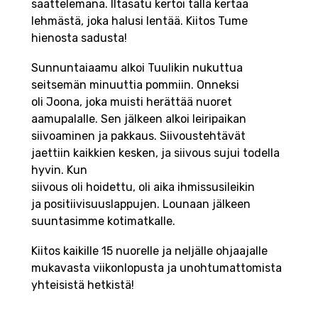
saattelemana. Iltasatu kertoi tällä kertaa
lehmästä, joka halusi lentää. Kiitos Tume
hienosta sadusta!
Sunnuntaiaamu alkoi Tuulikin nukuttua
seitsemän minuuttia pommiin. Onneksi
oli Joona, joka muisti herättää nuoret
aamupalalle. Sen jälkeen alkoi leiripaikan
siivoaminen ja pakkaus. Siivoustehtävät
jaettiin kaikkien kesken, ja siivous sujui todella
hyvin. Kun
siivous oli hoidettu, oli aika ihmissusileikin
ja positiivisuuslappujen. Lounaan jälkeen
suuntasimme kotimatkalle.
Kiitos kaikille 15 nuorelle ja neljälle ohjaajalle
mukavasta viikonlopusta ja unohtumattomista
yhteisistä hetkistä!