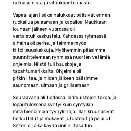
ratkaisemista ja viltinkääntöhaaste.
Vapaa-ajan lisäksi halukkaat pääsivät ennen
ruokailua pelaamaan jalkapalloa. Maukkaan
lounaan jälkeen vuorossa oli
vertaistukikeskustelu. Kahdessa ryhmässä
aiheina oli perhe, ja teimme myös
kiitollisuuskakkuja. Myöhemmin pääsimme
suunnittelemaan ryhmissä nuorten vetämiä
ohjelmia. Niistä tuli hauskoja ja
tapahtumarikkaita. Ohjelmia oli
pitkin iltaa, ja niiden jälkeen pääsimme
saunomaan, uimaan ja grillaamaan.
Seuraavana oli tiedossa leirimuistojen tekoa, ja
lopputuloksena syntyi kuin syntyikin
mitä hienoimpia tyynyliinoja. Illan kruunasivat
herkuttelut ja mukavat jutustelut ja pelailut.
Sitten oli aika käydä unille iltasadun