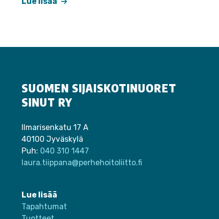
Lue lisää
SUOMEN SIJAISKOTINUORET
SINUT RY
Ilmarisenkatu 17 A
40100 Jyväskylä
Puh:
040 310 1447
laura.tiippana@perhehoitoliitto.fi
Lue lisää
Tapahtumat
Tuotteet