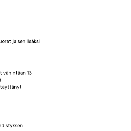
oret ja sen lisäksi
lut vähintään 13
ä
 täyttänyt
yhdistyksen