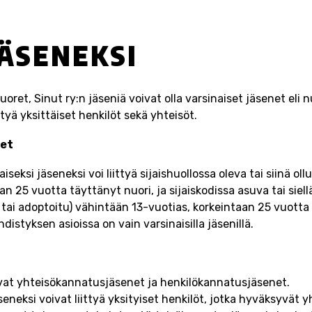
JÄSENEKSI
oret, Sinut ry:n jäseniä voivat olla varsinaiset jäsenet eli nu
ttyä yksittäiset henkilöt sekä yhteisöt.
net
seksi jäseneksi voi liittyä sijaishuollossa oleva tai siinä ol
an 25 vuotta täyttänyt nuori, ja sijaiskodissa asuva tai siell
 tai adoptoitu) vähintään 13-vuotias, korkeintaan 25 vuotta
distyksen asioissa on vain varsinaisilla jäsenillä.
t
vat yhteisökannatusjäsenet ja henkilökannatusjäsenet.
neksi voivat liittyä yksityiset henkilöt, jotka hyväksyvät 