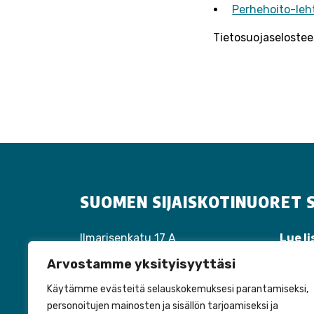
Perhehoito-leh
Tietosuojaselostee
SUOMEN SIJAISKOTINUORET S
Ilmarisenkatu 17 A
Lue li
40100 Jyväskylä
Tapah
Arvostamme yksityisyyttäsi
Puh:
040 310 1447
Tuott
laura.tiippana@perhehoitoliitto.fi
Liity 
Käytämme evästeitä selauskokemuksesi parantamiseksi,
personoitujen mainosten ja sisällön tarjoamiseksi ja