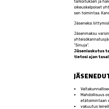
tarkoituksen ja hal
oikeuskelpoiset yht
sen toimintaa. Kan
Jäseneksi liittymi
Jäsenmaksu varsina
yhteisökannatusjäs
”Sinuja”.
Jäsenlaskutus ta
tietosi ajan tasal
JÄSENEDU
Valtakunnallis
Mahdollisuus os
etätoimintaan 
vakuutus leireil