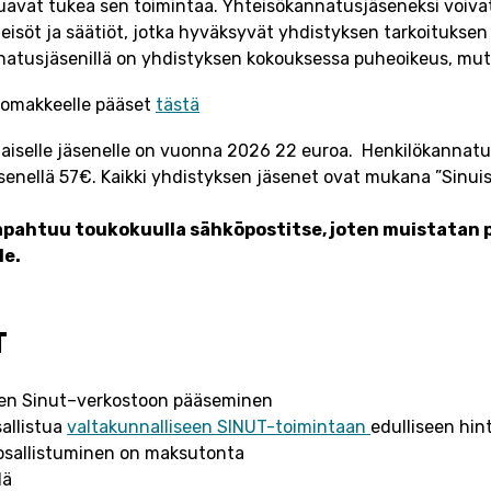
uavat tukea sen toimintaa. Yhteisökannatusjäseneksi voivat 
eisöt ja säätiöt, jotka hyväksyvät yhdistyksen tarkoituksen
natusjäsenillä on yhdistyksen kokouksessa puheoikeus, mutt
slomakkeelle pääset
tästä
iselle jäsenelle on vuonna 2026 22 euroa. Henkilökannatu
enellä 57€. Kaikki yhdistyksen jäsenet ovat mukana ”Sinuis
pahtuu toukokuulla sähköpostitse, joten muistatan 
le.
T
een Sinut–verkostoon pääseminen
allistua
valtakunnalliseen SINUT-toimintaan
edulliseen hin
osallistuminen on maksutonta
lä