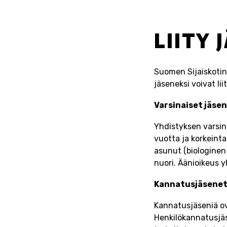
LIITY 
Suomen Sijaiskotinu
jäseneksi voivat lii
Varsinaiset jäse
Yhdistyksen varsinai
vuotta ja korkeinta
asunut (biologinen
nuori. Äänioikeus yh
Kannatusjäsene
Kannatusjäseniä o
Henkilökannatusjäse