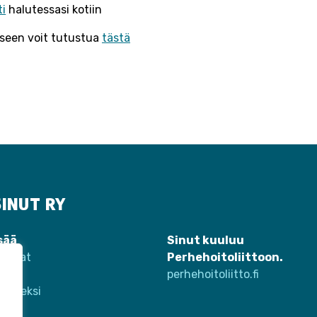
ti
halutessasi kotiin
seen voit tutustua
tästä
INUT RY
sää
Sinut kuuluu
tumat
Perhehoitoliittoon.
eet
perhehoitoliitto.fi
jäseneksi