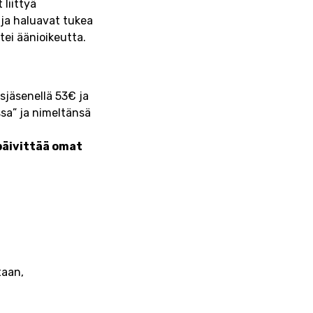
liittyä
 ja haluavat tukea
ei äänioikeutta.
sjäsenellä 53€ ja
sa” ja nimeltänsä
päivittää omat
taan,