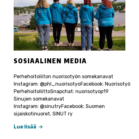
SOSIAALINEN MEDIA
Perhehoitoliiton nuorisotyön somekanavat
Instagram: @phl_nuorisotyoFacebook: Nuorisotyö
PerhehoitoliittoSnapchat: nuorisotyop19
Sinujen somekanavat
Instagram: @sinutryFacebook: Suomen
sijaiskotinuoret, SINUT ry
Lue lisää