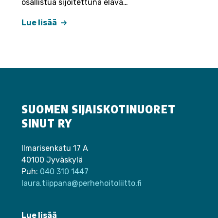
osallistua sijoitettuna elävä…
Lue lisää
SUOMEN SIJAISKOTINUORET
SINUT RY
Ilmarisenkatu 17 A
40100 Jyväskylä
Puh:
040 310 1447
laura.tiippana@perhehoitoliitto.fi
Lue lisää