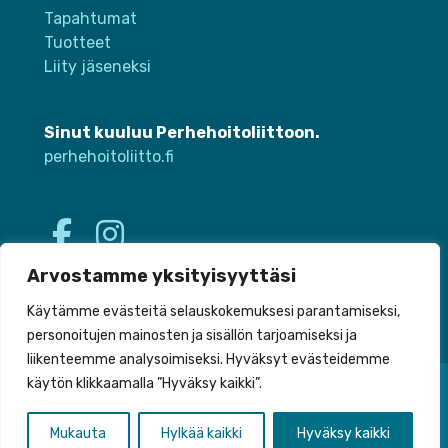
Tapahtumat
Tuotteet
Liity jäseneksi
Sinut kuuluu Perhehoitoliittoon.
perhehoitoliitto.fi
Arvostamme yksityisyyttäsi
Käytämme evästeitä selauskokemuksesi parantamiseksi,
personoitujen mainosten ja sisällön tarjoamiseksi ja
liikenteemme analysoimiseksi. Hyväksyt evästeidemme
käytön klikkaamalla ”Hyväksy kaikki”.
Tietosuoja
Saavutettavuus
Mukauta
Hylkää kaikki
Hyväksy kaikki
Toteutus:
Mainostoimisto Värikäs