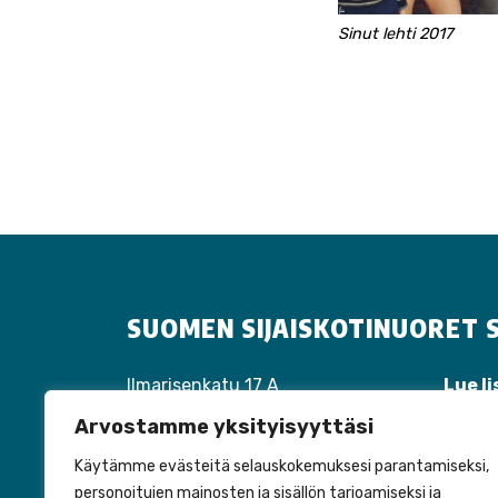
Sinut lehti 2017
SUOMEN SIJAISKOTINUORET S
Ilmarisenkatu 17 A
Lue li
40100 Jyväskylä
Tapah
Arvostamme yksityisyyttäsi
Puh:
040 310 1447
Tuott
laura.tiippana@perhehoitoliitto.fi
Liity 
Käytämme evästeitä selauskokemuksesi parantamiseksi,
personoitujen mainosten ja sisällön tarjoamiseksi ja