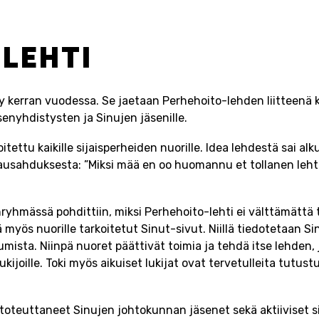
-LEHTI
y kerran vuodessa. Se jaetaan Perhehoito-lehden liitteenä ka
senyhdistysten ja Sinujen jäsenille.
itettu kaikille sijaisperheiden nuorille. Idea lehdestä sai al
lausahduksesta: ”Miksi mää en oo huomannu et tollanen lehti
ryhmässä pohdittiin, miksi Perhehoito-lehti ei välttämättä t
ää myös nuorille tarkoitetut Sinut-sivut. Niillä tiedotetaan 
umista. Niinpä nuoret päättivät toimia ja tehdä itse lehden,
ukijoille. Toki myös aikuiset lukijat ovat tervetulleita tutu
toteuttaneet Sinujen johtokunnan jäsenet sekä aktiiviset s