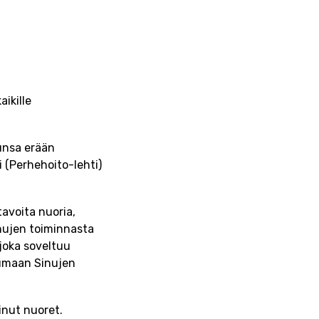
ikille
kunsa erään
 (Perhehoito-lehti)
avoita nuoria,
Sinujen toiminnasta
 joka soveltuu
stumaan Sinujen
inut nuoret.