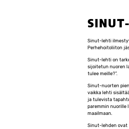
SINUT
Sinut-lehti ilmesty
Perhehoitoliiton jä
Sinut-lehti on tarko
sijoitetun nuoren 
tulee meille?”.
Sinut-nuorten pien
vaikka lehti sisält
ja tulevista tapaht
paremmin nuorille l
maailmaan.
Sinut-lehden ovat 