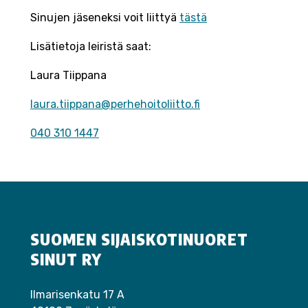
Sinujen jäseneksi voit liittyä
t
ästä
Lisätietoja leiristä saat:
Laura Tiippana
laura.tiippana@perhehoitoliitto.fi
040 310 1447
SUOMEN SIJAISKOTINUORET
SINUT RY
Ilmarisenkatu 17 A