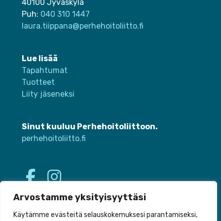
40100 Jyväskylä
Puh:
040 310 1447
laura.tiippana@perhehoitoliitto.fi
Lue lisää
Tapahtumat
Tuotteet
Liity jäseneksi
Sinut kuuluu Perhehoitoliittoon.
perhehoitoliitto.fi
Arvostamme yksityisyyttäsi
Käytämme evästeitä selauskokemuksesi parantamiseksi,