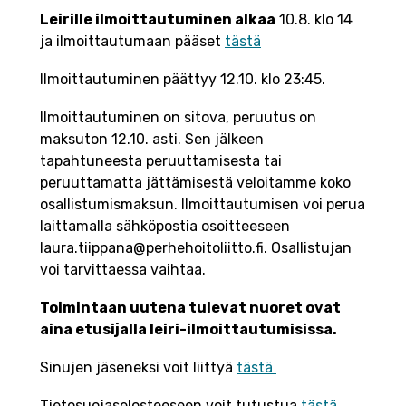
Leirille ilmoittautuminen alkaa
10.8. klo 14
ja ilmoittautumaan pääset
tästä
Ilmoittautuminen päättyy 12.10. klo 23:45.
Ilmoittautuminen on sitova, peruutus on
maksuton 12.10. asti. Sen jälkeen
tapahtuneesta peruuttamisesta tai
peruuttamatta jättämisestä veloitamme koko
osallistumismaksun. Ilmoittautumisen voi perua
laittamalla sähköpostia osoitteeseen
laura.tiippana@perhehoitoliitto.fi. Osallistujan
voi tarvittaessa vaihtaa.
Toimintaan uutena tulevat nuoret ovat
aina etusijalla leiri-ilmoittautumisissa.
Sinujen jäseneksi voit liittyä
tästä
Tietosuojaselosteeseen voit tutustua
tästä