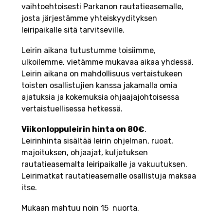
vaihtoehtoisesti Parkanon rautatieasemalle,
josta järjestämme yhteiskyydityksen
leiripaikalle sitä tarvitseville.
Leirin aikana tutustumme toisiimme,
ulkoilemme, vietämme mukavaa aikaa yhdessä.
Leirin aikana on mahdollisuus vertaistukeen
toisten osallistujien kanssa jakamalla omia
ajatuksia ja kokemuksia ohjaajajohtoisessa
vertaistuellisessa hetkessä.
Viikonloppuleirin hinta on 80€
.
Leirinhinta sisältää leirin ohjelman, ruoat,
majoituksen, ohjaajat, kuljetuksen
rautatieasemalta leiripaikalle ja vakuutuksen.
Leirimatkat rautatieasemalle osallistuja maksaa
itse.
Mukaan mahtuu noin 15 nuorta.