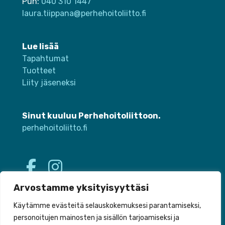
Puh:
040 310 1447
laura.tiippana@perhehoitoliitto.fi
Lue lisää
Tapahtumat
Tuotteet
Liity jäseneksi
Sinut kuuluu Perhehoitoliittoon.
perhehoitoliitto.fi
Arvostamme yksityisyyttäsi
Käytämme evästeitä selauskokemuksesi parantamiseksi,
personoitujen mainosten ja sisällön tarjoamiseksi ja